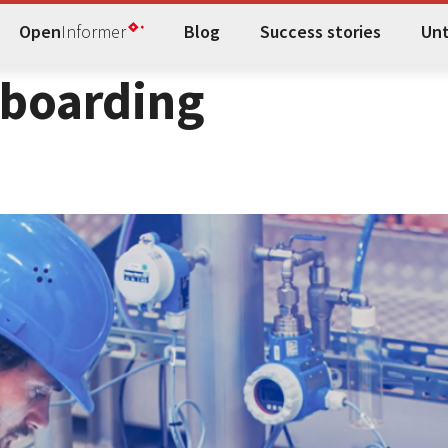
Open
Informer
Blog
Success stories
Un
boarding