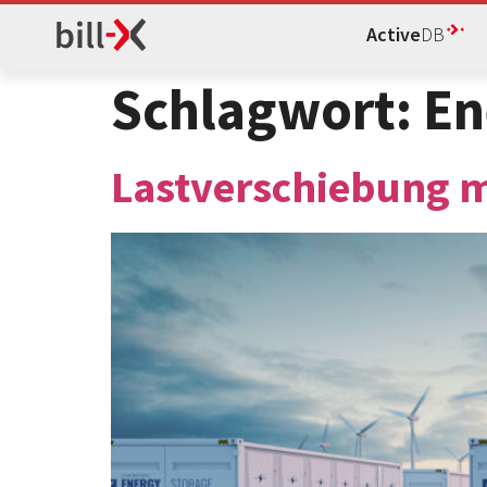
Active
DB
Schlagwort:
En
Lastverschiebung mi