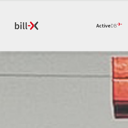
Active
DB